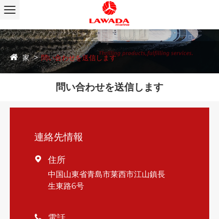
家
問い合わせを送信します
問い合わせを送信します
連絡先情報
住所

中国山東省青島市莱西市江山鎮長
生東路6号
電話
