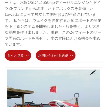
ートは、水銀QSD4.2 350hpディーゼルエンジンとドイ
ツZFブランドから調達したギアボックスを装備した
Lawadaによって独立して開発および生産されていま
す。 私たちは、ウェイクを強化するためにボートの船尾
を下げるシステムを開発しました - 形を整え、より大き
な覚醒を作り出しました。現在、この24フィートのサー
フ固有のボートを所有し、水の冒険にふける機会を求め
ています。
もっと見る >>
お問い合わせを送信 >>