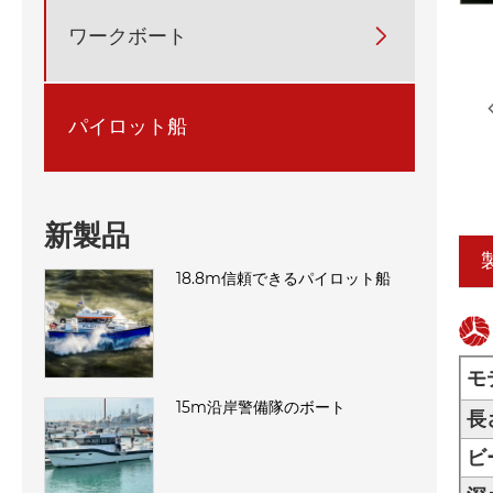
ワークボート

パイロット船
新製品
18.8m信頼できるパイロット船
モ
15m沿岸警備隊のボート
長
ビ