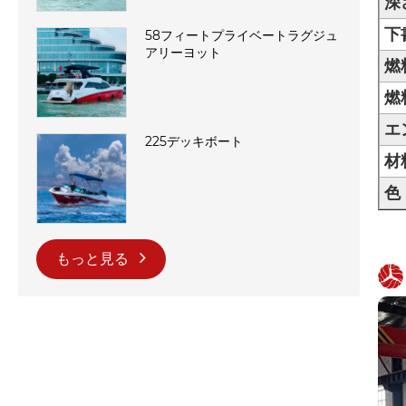
深
下
58フィートプライベートラグジュ
アリーヨット
燃
燃
エ
225デッキボート
材
色
もっと見る