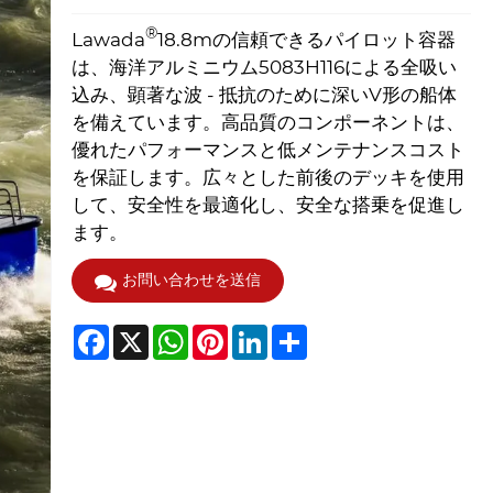
®
Lawada
18.8mの信頼できるパイロット容器
は、海洋アルミニウム5083H116による全吸い
込み、顕著な波 - 抵抗のために深いV形の船体
を備えています。高品質のコンポーネントは、
優れたパフォーマンスと低メンテナンスコスト
を保証します。広々とした前後のデッキを使用
して、安全性を最適化し、安全な搭乗を促進し
ます。
お問い合わせを送信
Facebook
X
WhatsApp
Pinterest
LinkedIn
Share