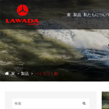
家
製品
私たちについ
家
製品
パイロット船