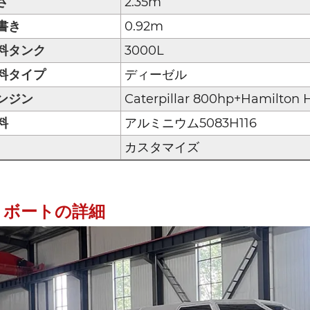
さ
2.35m
書き
0.92m
料タンク
3000L
料タイプ
ディーゼル
ンジン
Caterpillar 800hp+Hamilton 
料
アルミニウム5083H116
カスタマイズ
ボートの詳細