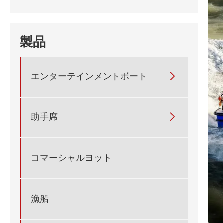
製品
エンターテインメントボート

助手席

コマーシャルヨット
漁船