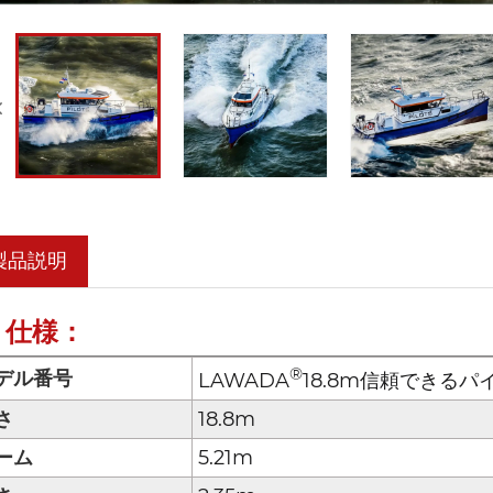
製品説明
仕様：
®
デル番号
LAWADA
18.8m信頼できるパ
さ
18.8m
ーム
5.21m