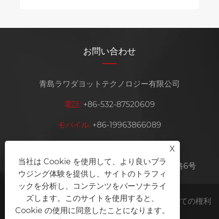
お問い合わせ
青島ラワダヨットテクノロジー有限公司
電話:
+86-532-87520609
モバイル:
+86-19963866089
Eメール:
admin@lawadayachts.com
X
当社は Cookie を使用して、より良いブラ
住所:
中国山東省青島市莱西市江山鎮長生東路6号
ウジング体験を提供し、サイトのトラフィ
ックを分析し、コンテンツをパーソナライ
ズします。このサイトを使用すると、
著作権 © 2025 青島法達ヨット技術有限公司すべての権利
Cookie の使用に同意したことになります。
予約。