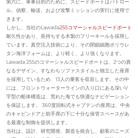
第六に、軍事目的のために、スピードボートはパトロー
ル、偵察、輸送、および攻撃ミッションの実行に使用で
きます。
しかし、当社のLawada
255コマーシャルスピードボート
耐久性があり、長持ちする木製のフリーキールを採用し
ています。真空注入技術により、その閉鎖細胞ポリウレ
タン海洋フォームは、より軽く、より強くなります。
Lawada 255のコマーシャルスピードボートは、2つの異
なるデザイン、すなわちソファスタイルと独立した座席
を採用しているため、13人の乗客を収容します。その中
には、フロントウォーターラインの入り口にある深いV
字型の船体構造は、荒れた海でも快適なナビゲーション
を保証します。 360度回転式キャプテンの座席は、中央
のキャビンドアと助手席の下に十分な保管スペースがあ
る最適な制御を提供します。
当社は、設計、研究開発、製造を統合し、顧客のニーズ