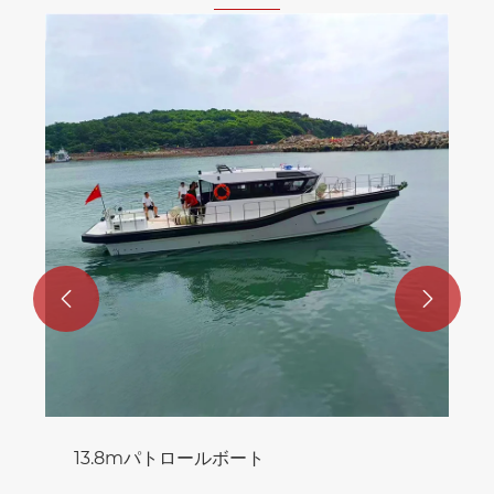


13.8mパトロールボート